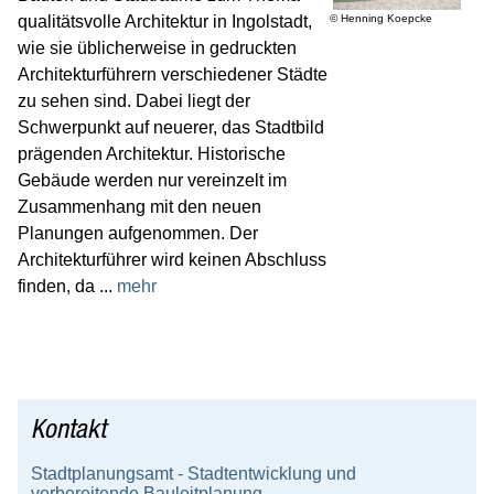
Leben
qualitätsvolle Architektur in Ingolstadt,
© Henning Koepcke
wie sie üblicherweise in gedruckten
Kultur
Architekturführern verschiedener Städte
Service
zu sehen sind. Dabei liegt der
Schwerpunkt auf neuerer, das Stadtbild
Karriere
prägenden Architektur. Historische
Wirtschaft
Gebäude werden nur vereinzelt im
Zusammenhang mit den neuen
Gäste
Planungen aufgenommen. Der
Architekturführer wird keinen Abschluss
finden, da ...
mehr
Kontakt
Stadtplanungsamt - Stadtentwicklung und
vorbereitende Bauleitplanung