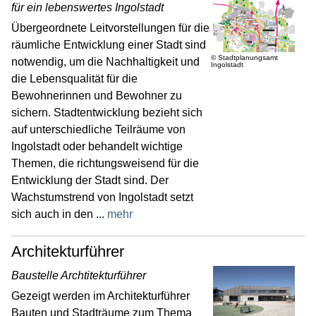
für ein lebenswertes Ingolstadt
Aktuelle Straßenbauprojekte
Übergeordnete Leitvorstellungen für die
Architekturführer
räumliche Entwicklung einer Stadt sind
Kommunaler Hochbau
© Stadtplanungsamt
notwendig, um die Nachhaltigkeit und
Ingolstadt
die Lebensqualität für die
Kommunaler Tiefbau
Bewohnerinnen und Bewohner zu
Privates Bauen
sichern. Stadtentwicklung bezieht sich
Stadtentwicklung
auf unterschiedliche Teilräume von
Ingolstadt oder behandelt wichtige
Stadtplanung
Themen, die richtungsweisend für die
Städtische Baugrundstücke & Gebäude
Entwicklung der Stadt sind. Der
Politik
Wachstumstrend von Ingolstadt setzt
sich auch in den ...
mehr
Recht & Ordnung
Architekturführer
Stadtgarten
Baustelle Archtitekturführer
Verkehr
Gezeigt werden im Architekturführer
Verwaltung & Beteiligung
Bauten und Stadträume zum Thema