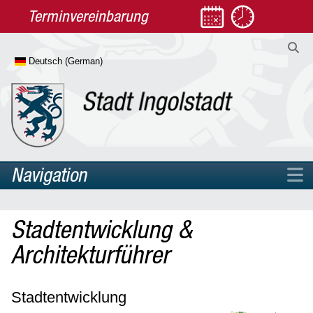
Terminvereinbarung
Navigation
Home
Stadtentwicklung &
Rathaus
Architekturführer
Aktuelles
Bürgerbeteiligung
Stadtentwicklung
Planen & Bauen